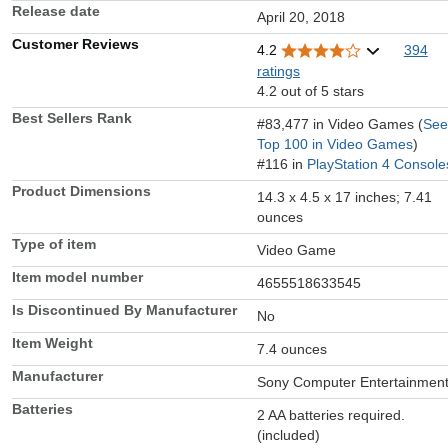
Release date
April 20, 2018
Customer Reviews
4.2
394
ratings
4.2 out of 5 stars
Best Sellers Rank
#83,477 in Video Games (
See
Top 100 in Video Games
)
#116 in
PlayStation 4 Console
Product Dimensions
14.3 x 4.5 x 17 inches; 7.41
ounces
Type of item
Video Game
Item model number
4655518633545
Is Discontinued By Manufacturer
No
Item Weight
7.4 ounces
Manufacturer
Sony Computer Entertainmen
Batteries
2 AA batteries required.
(included)