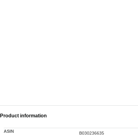
Product information
ASIN
B030236635