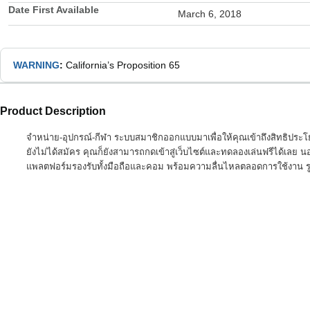
Date First Available
March 6, 2018
WARNING
:
California’s Proposition 65
Product Description
จำหน่าย-อุปกรณ์-กีฬา ระบบสมาชิกออกแบบมาเพื่อให้คุณเข้าถึงสิทธิประโยชน
ยังไม่ได้สมัคร คุณก็ยังสามารถกดเข้าสู่เว็บไซต์และทดลองเล่นฟรีได้เลย นอ
แพลตฟอร์มรองรับทั้งมือถือและคอม พร้อมความลื่นไหลตลอดการใช้งาน รูเล็