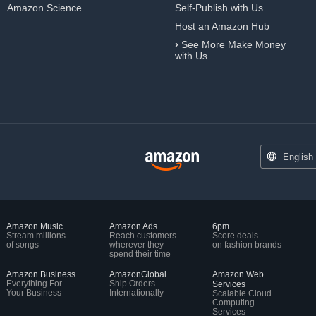
Amazon Science
Self-Publish with Us
Host an Amazon Hub
›
See More Make Money
with Us
English
Amazon Music
Amazon Ads
6pm
Stream millions
Reach customers
Score deals
of songs
wherever they
on fashion brands
spend their time
Amazon Business
AmazonGlobal
Amazon Web
Everything For
Ship Orders
Services
Your Business
Internationally
Scalable Cloud
Computing
Services