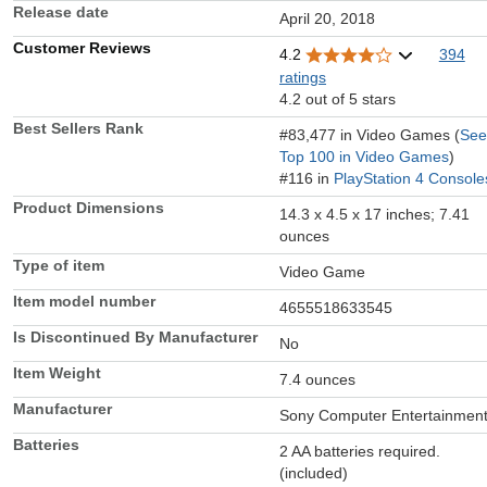
Release date
April 20, 2018
Customer Reviews
4.2
394
ratings
4.2 out of 5 stars
Best Sellers Rank
#83,477 in Video Games (
See
Top 100 in Video Games
)
#116 in
PlayStation 4 Console
Product Dimensions
14.3 x 4.5 x 17 inches; 7.41
ounces
Type of item
Video Game
Item model number
4655518633545
Is Discontinued By Manufacturer
No
Item Weight
7.4 ounces
Manufacturer
Sony Computer Entertainmen
Batteries
2 AA batteries required.
(included)