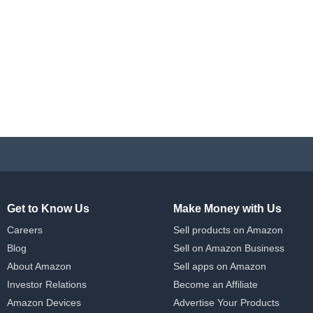
Get to Know Us
Make Money with Us
Careers
Sell products on Amazon
Blog
Sell on Amazon Business
About Amazon
Sell apps on Amazon
Investor Relations
Become an Affiliate
Amazon Devices
Advertise Your Products