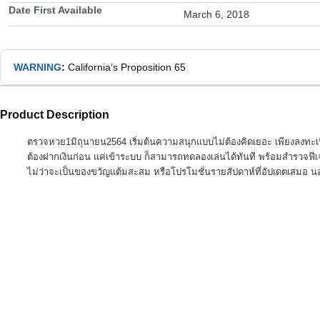
Date First Available
March 6, 2018
WARNING
:
California’s Proposition 65
Product Description
ตรวจหวย1มิถุนายน2564 เริ่มต้นความสนุกแบบไม่ต้องคิดเยอะ เพียงลงทะเบี
ต้องฝากเงินก่อน แค่เข้าระบบ ก็สามารถทดลองเล่นได้ทันที พร้อมสำรวจฟีเ
ไม่ว่าจะเป็นของขวัญแต้มสะสม หรือโปรโมชั่นรายสัปดาห์ที่อัปเดตเสมอ นอกจ