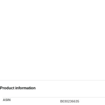
Product information
ASIN
B030236635