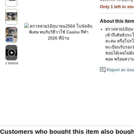
Only 1 left in st
About this ite
ตรวจหวย1มิถุน
เข้าถึงสิทธิประ
สะสม หรือโปรโม
ทะเบียนรับรองว่
ชอบได้เลยไม่ต้
คอม พร้อมความ
2 VIDEOS
Report an issue
Customers who bought this item also bough