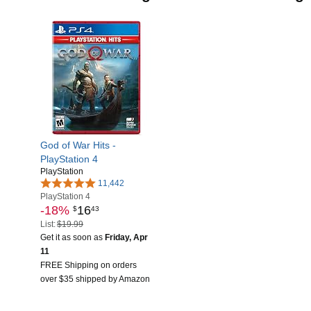
God of War Hits -
PlayStation 4
PlayStation
11,442
PlayStation 4
-18%
16
$
43
List:
$19.99
Get it as soon as
Friday, Apr
11
FREE Shipping on orders
over $35 shipped by Amazon