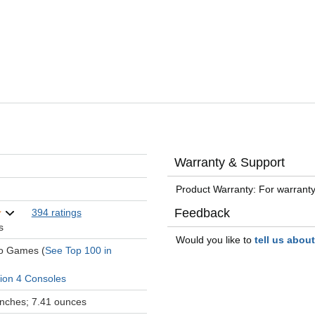
Warranty & Support
Product Warranty: For warranty
Feedback
394 ratings
s
Would you like to
tell us abou
eo Games (
See Top 100 in
tion 4 Consoles
 inches; 7.41 ounces