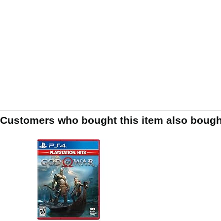
Customers who bought this item also bough