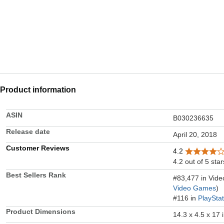
Product information
ASIN
B030236635
Release date
April 20, 2018
Customer Reviews
4.2
4.2 out of 5 star
Best Sellers Rank
#83,477 in Vid
Video Games
)
#116 in
PlaySta
Product Dimensions
14.3 x 4.5 x 17