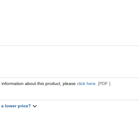
 information about this product, please
click here.
[PDF ]
t a lower price?