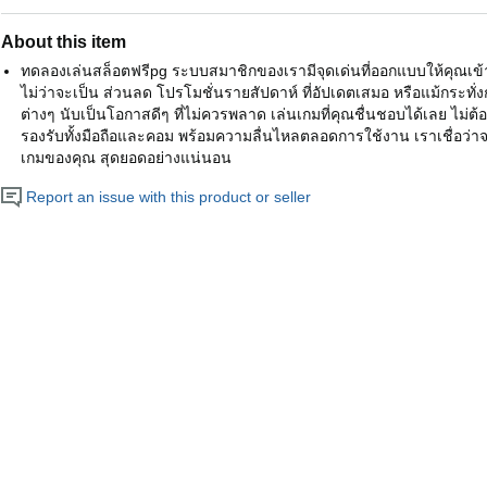
About this item
ทดลองเล่นสล็อตฟรีpg ระบบสมาชิกของเรามีจุดเด่นที่ออกแบบให้คุณเข้าถ
ไม่ว่าจะเป็น ส่วนลด โปรโมชั่นรายสัปดาห์ ที่อัปเดตเสมอ หรือแม้กระท
ต่างๆ นับเป็นโอกาสดีๆ ที่ไม่ควรพลาด เล่นเกมที่คุณชื่นชอบได้เลย ไม
รองรับทั้งมือถือและคอม พร้อมความลื่นไหลตลอดการใช้งาน เราเชื่อว่า
เกมของคุณ สุดยอดอย่างแน่นอน
Report an issue with this product or seller