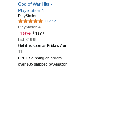
God of War Hits -
PlayStation 4
PlayStation
11,442
PlayStation 4
-18%
16
$
43
List:
$19.99
Get it as soon as
Friday, Apr
11
FREE Shipping on orders
over $35 shipped by Amazon