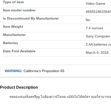
Type of item
Video Game
Item model number
465551863354
Is Discontinued By Manufacturer
No
Item Weight
7.4 ounces
Manufacturer
Sony Computer 
Batteries
2 AA batteries r
Date First Available
March 6, 2018
WARNING
:
California’s Proposition 65
Product Description
ทดลองเล่นสล็อตฟรีpg ไม่ต้องดาวน์โหลด แม้ยังไม่ได้สมัคร คุณก็สามารถทดล