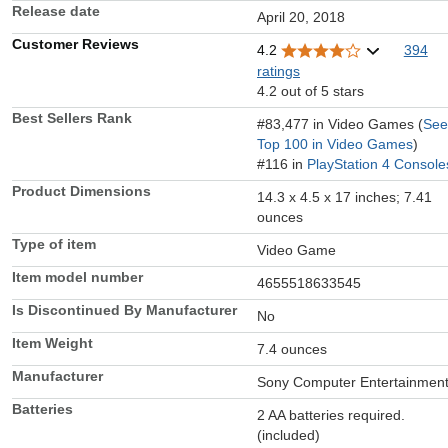
Release date
April 20, 2018
Customer Reviews
4.2
394
ratings
4.2 out of 5 stars
Best Sellers Rank
#83,477 in Video Games (
See
Top 100 in Video Games
)
#116 in
PlayStation 4 Console
Product Dimensions
14.3 x 4.5 x 17 inches; 7.41
ounces
Type of item
Video Game
Item model number
4655518633545
Is Discontinued By Manufacturer
No
Item Weight
7.4 ounces
Manufacturer
Sony Computer Entertainmen
Batteries
2 AA batteries required.
(included)