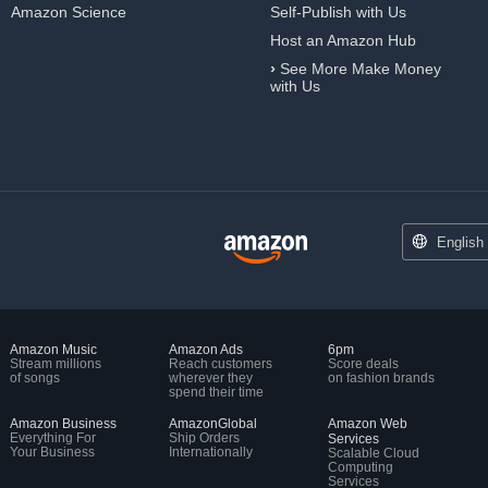
Amazon Science
Self-Publish with Us
Host an Amazon Hub
›
See More Make Money
with Us
English
Amazon Music
Amazon Ads
6pm
Stream millions
Reach customers
Score deals
of songs
wherever they
on fashion brands
spend their time
Amazon Business
AmazonGlobal
Amazon Web
Everything For
Ship Orders
Services
Your Business
Internationally
Scalable Cloud
Computing
Services