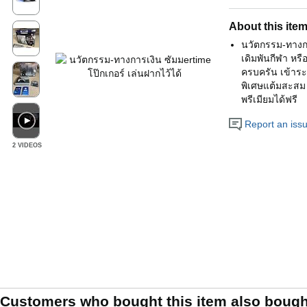
About this ite
นวัตกรรม-ทางกา
เดิมพันกีฬา หร
ครบครัน เข้าระ
พิเศษแต้มสะสม 
พรีเมียมได้ฟรี
Report an issue
2 VIDEOS
Customers who bought this item also bough