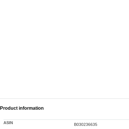
Product information
ASIN
B030236635