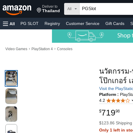
Deliver to
All
Thailand
PG SLOT
Registry
Customer Service
Gift Cards
S
All
›
›
Video Games
PlayStation 4
Consoles
นวัตกรรม-
โป๊กเกอร์ เ
Visit the PlayStat
Platform :
PlaySt
4.2
719
$
98
$123.86 Shipping
Only 1 left in st