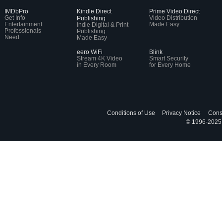
IMDbPro
Kindle Direct
Prime Video Direct
Get Info
Video Distribution
Publishing
Entertainment
Made Easy
Indie Digital & Print
Professionals
Publishing
Need
Made Easy
eero WiFi
Blink
Stream 4K Video
Smart Security
in Every Room
for Every Home
Conditions of Use
Privacy Notice
Cons
© 1996-2025, 