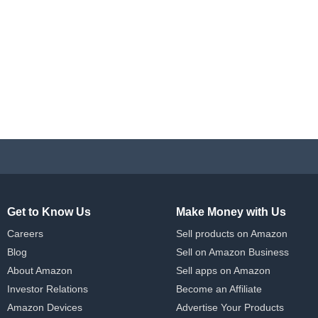
Get to Know Us
Make Money with Us
Careers
Sell products on Amazon
Blog
Sell on Amazon Business
About Amazon
Sell apps on Amazon
Investor Relations
Become an Affiliate
Amazon Devices
Advertise Your Products