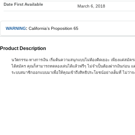
Date First Available
March 6, 2018
WARNING
:
California’s Proposition 65
Product Description
นวัตกรรม-ทางการเงิน เริ่มต้นความสนุกแบบไม่ต้องคิดเยอะ เพียงแค่สมัครส
ได้สมัคร คุณก็สามารถทดลองเล่นได้แล้วฟรีๆ ไม่จำเป็นต้องฝากเงินก่อน แ
ระบบสมาชิกออกแบบมาเพื่อให้คุณเข้าถึงสิทธิประโยชน์อย่างเต็มที่ ไม่ว่