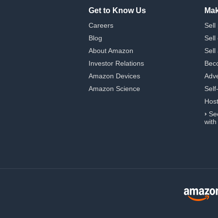
Get to Know Us
Mak
Careers
Sell
Blog
Sell
About Amazon
Sell
Investor Relations
Beco
Amazon Devices
Adve
Amazon Science
Self
Hos
›
Se
with