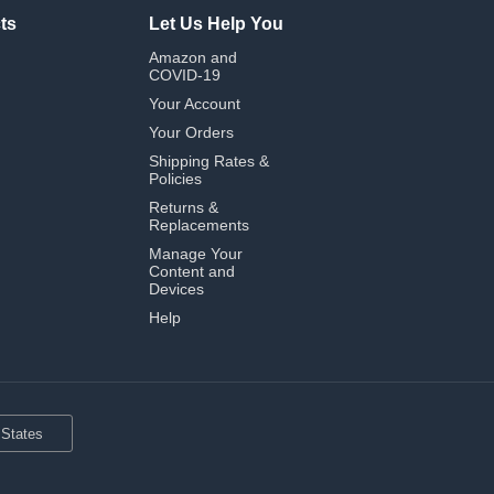
ts
Let Us Help You
Amazon and
COVID-19
Your Account
Your Orders
Shipping Rates &
Policies
Returns &
Replacements
Manage Your
Content and
Devices
Help
 States