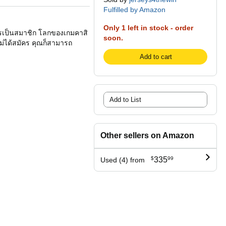
Fulfilled by Amazon
Only 1 left in stock - order
ัครเป็นสมาชิก โลกของเกมคาสิ
soon.
ไม่ได้สมัคร คุณก็สามารถ
Add to cart
Add to List
Other sellers on Amazon
$
335
99
Used (4) from