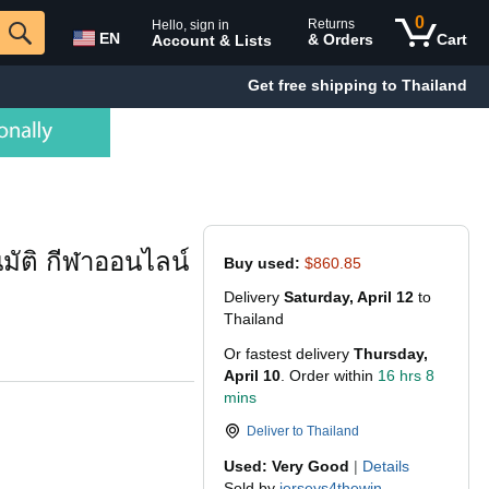
0
Returns
Hello, sign in
EN
& Orders
Cart
Account & Lists
Get free shipping to Thailand
มัติ กีฬาออนไลน์
Buy used:
$860.85
Delivery
Saturday, April 12
to
Thailand
Or fastest delivery
Thursday,
April 10
. Order within
16 hrs 8
mins
Deliver to
Thailand
Used: Very Good
|
Details
Sold by
jerseys4thewin