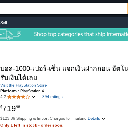
Sell
บอล-1000-เปอร์-เซ็น แจกเงินฝากถอน อัตโน
รับเงินได้เลย
Visit the PlayStation Store
Platform :
PlayStation 4
4.2
394 ratings
719
$
98
$123.86 Shipping & Import Charges to Thailand
Details
Only 1 left in stock - order soon.