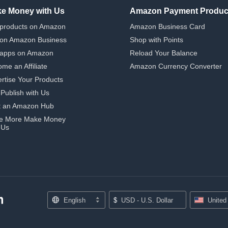
e Money with Us
Amazon Payment Produc
 products on Amazon
Amazon Business Card
 on Amazon Business
Shop with Points
 apps on Amazon
Reload Your Balance
me an Affiliate
Amazon Currency Converter
rtise Your Products
-Publish with Us
t an Amazon Hub
e More Make Money
 Us
English
$
USD - U.S. Dollar
United