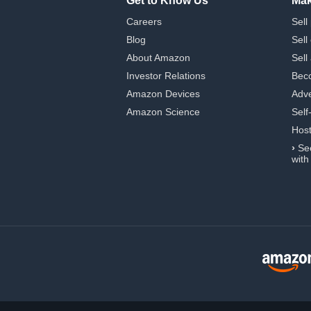
Get to Know Us
Mak
Careers
Sell
Blog
Sell
About Amazon
Sell
Investor Relations
Beco
Amazon Devices
Adve
Amazon Science
Self
Hos
›
Se
with