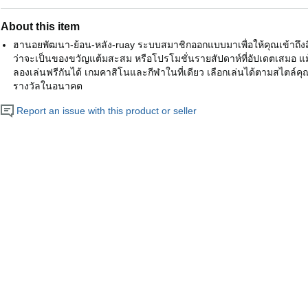
About this item
ฮานอยพัฒนา-ย้อน-หลัง-ruay ระบบสมาชิกออกแบบมาเพื่อให้คุณเข้าถึงสิท
ว่าจะเป็นของขวัญแต้มสะสม หรือโปรโมชั่นรายสัปดาห์ที่อัปเดตเสมอ แม้
ลองเล่นฟรีกันได้ เกมคาสิโนและกีฬาในที่เดียว เลือกเล่นได้ตามสไตล์
รางวัลในอนาคต
Report an issue with this product or seller