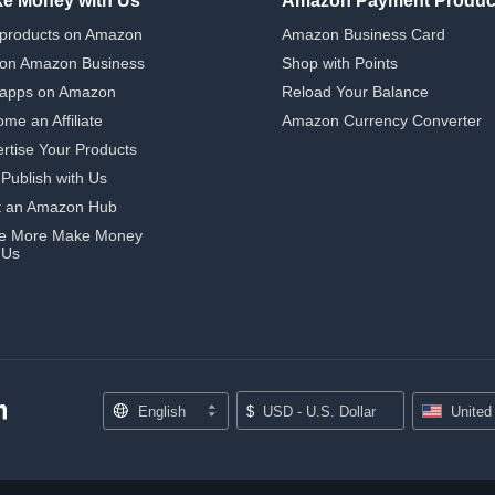
e Money with Us
Amazon Payment Produc
 products on Amazon
Amazon Business Card
 on Amazon Business
Shop with Points
 apps on Amazon
Reload Your Balance
me an Affiliate
Amazon Currency Converter
rtise Your Products
-Publish with Us
t an Amazon Hub
e More Make Money
 Us
English
$
USD - U.S. Dollar
United