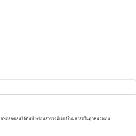
มารถทดลองเล่นได้ทันที พร้อมสำรวจฟีเจอร์ใหม่ล่าสุดในทุกหมวดเกม