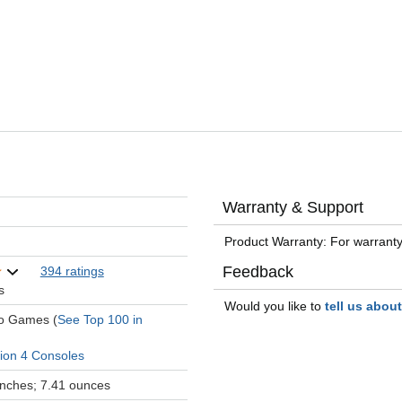
Warranty & Support
Product Warranty: For warranty
Feedback
394 ratings
s
Would you like to
tell us abou
eo Games (
See Top 100 in
tion 4 Consoles
 inches; 7.41 ounces