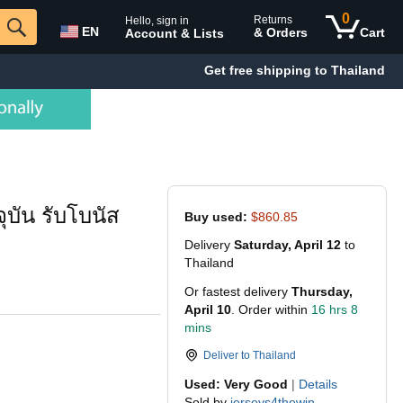
0
Returns
Hello, sign in
EN
& Orders
Cart
Account & Lists
Get free shipping to Thailand
บัน รับโบนัส
Buy used:
$860.85
Delivery
Saturday, April 12
to
Thailand
Or fastest delivery
Thursday,
April 10
. Order within
16 hrs 8
mins
Deliver to
Thailand
Used: Very Good
|
Details
Sold by
jerseys4thewin