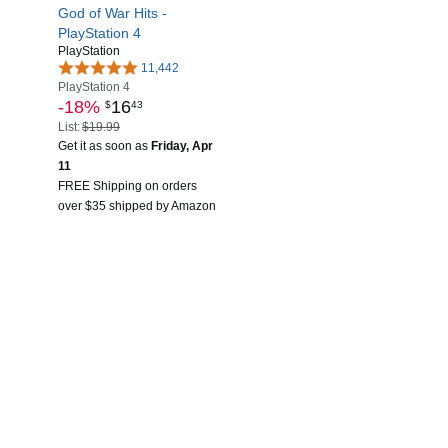
God of War Hits -
PlayStation 4
PlayStation
11,442
PlayStation 4
-18%
16
$
43
List:
$19.99
Get it as soon as
Friday, Apr
11
FREE Shipping on orders
over $35 shipped by Amazon