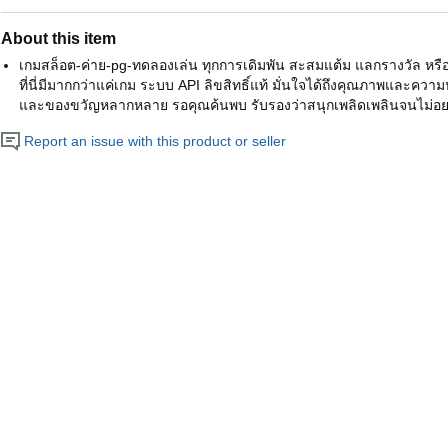
About this item
เกมสล็อต-ค่าย-pg-ทดลองเล่น ทุกการเดิมพัน สะสมแต้ม แลกรางวัล หรือเ
ที่นี่มีมากกว่าแค่เกม ระบบ API ลิขสิทธิ์แท้ มั่นใจได้ถึงคุณภาพและควา
และของขวัญหลากหลาย รอคุณค้นพบ รับรองว่าสนุกเพลิดเพลินจนไม่อย
Report an issue with this product or seller