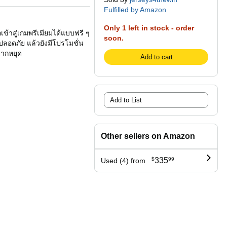
Fulfilled by Amazon
Only 1 left in stock - order
ข้าสู่เกมพรีเมียมได้แบบฟรี ๆ
soon.
มปลอดภัย แล้วยังมีโปรโมชั่น
ากหยุด
Add to cart
Add to List
Other sellers on Amazon
$
335
99
Used (4) from