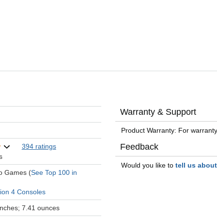
Warranty & Support
Product Warranty: For warranty
Feedback
394 ratings
s
Would you like to
tell us abou
eo Games (
See Top 100 in
tion 4 Consoles
 inches; 7.41 ounces