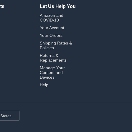
ts
Let Us Help You
Amazon and
COVID-19
Your Account
Your Orders
Shipping Rates &
Policies
Returns &
Replacements
Manage Your
Content and
Devices
Help
 States