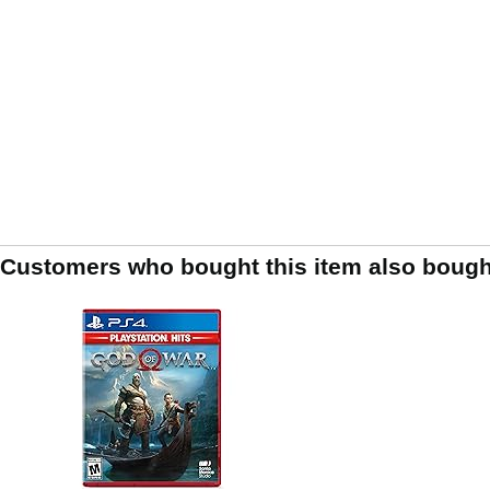
Customers who bought this item also bough