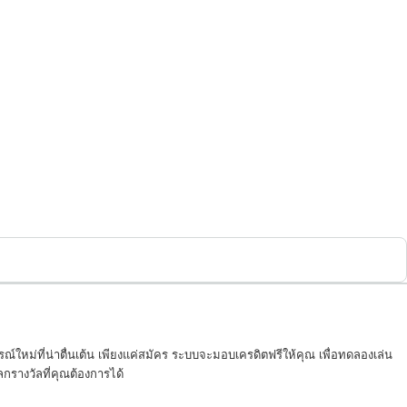
ม่ที่น่าตื่นเต้น เพียงแค่สมัคร ระบบจะมอบเครดิตฟรีให้คุณ เพื่อทดลองเล่น
รางวัลที่คุณต้องการได้