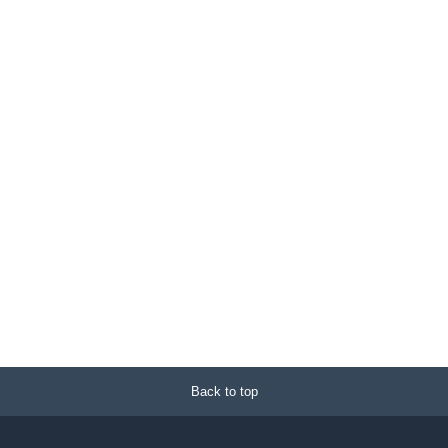
Back to top