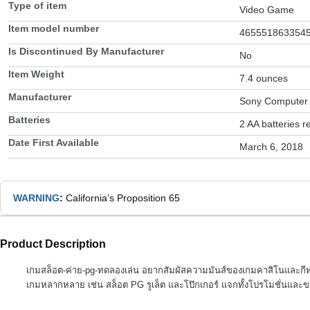
Type of item
Video Game
Item model number
465551863354
Is Discontinued By Manufacturer
No
Item Weight
7.4 ounces
Manufacturer
Sony Computer 
Batteries
2 AA batteries r
Date First Available
March 6, 2018
WARNING
:
California’s Proposition 65
Product Description
เกมสล็อต-ค่าย-pg-ทดลองเล่น อยากสัมผัสความมันส์ของเกมคาสิโนและกีฬาโ
เกมหลากหลาย เช่น สล็อต PG รูเล็ต และโป๊กเกอร์ แจกทั้งโปรโมชั่นและ