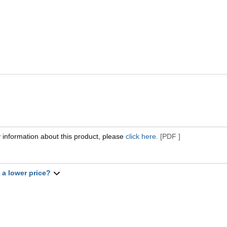
 information about this product, please
click here.
[PDF ]
t a lower price?