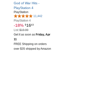
God of War Hits -
PlayStation 4
PlayStation
11,442
PlayStation 4
-18%
16
$
43
List:
$19.99
Get it as soon as
Friday, Apr
11
FREE Shipping on orders
over $35 shipped by Amazon