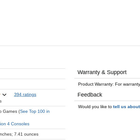
Warranty & Support
Product Warranty: For warranty
Feedback
394 ratings
s
Would you like to
tell us abou
eo Games (
See Top 100 in
tion 4 Consoles
 inches; 7.41 ounces