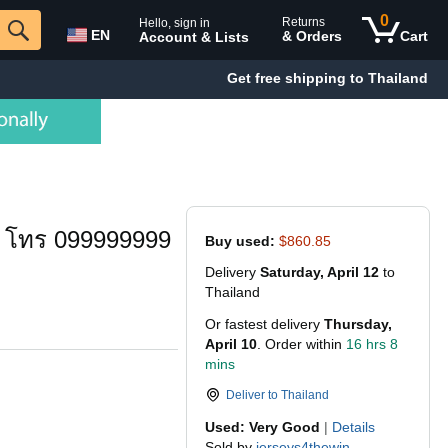
0
Returns
Hello, sign in
EN
& Orders
Cart
Account & Lists
Get free shipping to Thailand
น โทร 099999999
Buy used:
$860.85
Delivery
Saturday, April 12
to
Thailand
Or fastest delivery
Thursday,
April 10
. Order within
16 hrs 8
mins
Deliver to
Thailand
Used: Very Good
|
Details
Sold by
jerseys4thewin