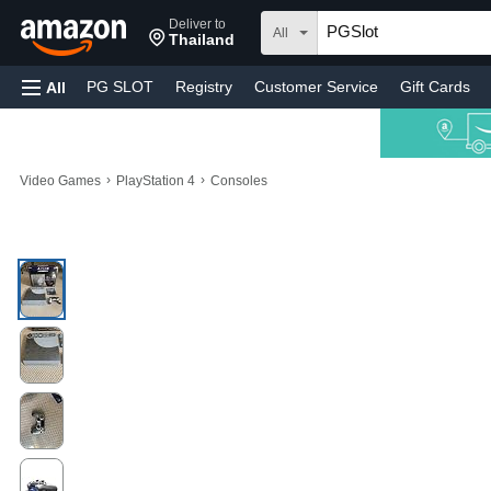
Deliver to
All
Thailand
PG SLOT
Registry
Customer Service
Gift Cards
All
›
›
Video Games
PlayStation 4
Consoles