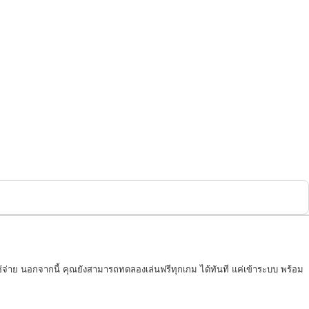
ช้จ่าย นอกจากนี้ คุณยังสามารถทดลองเล่นฟรีทุกเกม ได้ทันที แค่เข้าระบบ พร้อม