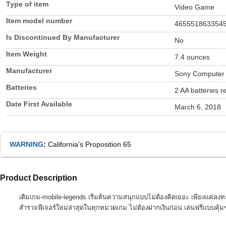
Type of item
Video Game
Item model number
465551863354
Is Discontinued By Manufacturer
No
Item Weight
7.4 ounces
Manufacturer
Sony Computer 
Batteries
2 AA batteries r
Date First Available
March 6, 2018
WARNING
:
California’s Proposition 65
Product Description
เติมเกม-mobile-legends เริ่มต้นความสนุกแบบไม่ต้องคิดเยอะ เพียงแค่ลงท
สำรวจฟีเจอร์ใหม่ล่าสุดในทุกหมวดเกม ไม่ต้องฝากเงินก่อน เล่นฟรีแบบคุ้มๆ 