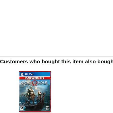
Customers who bought this item also bough