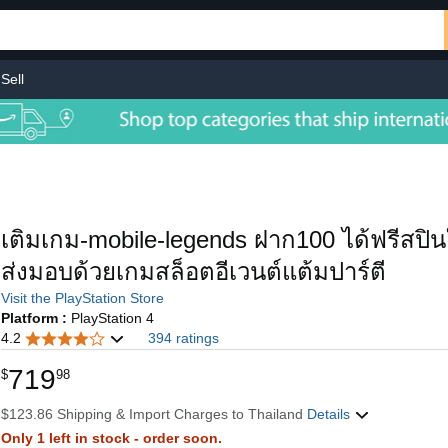
Sell
เติมเกม-mobile-legends ฝาก100 ได้ฟรีสปิน
ส่งมอบด้วยเกมสล็อตอีเวนต์แต้มปาร์ตี
Visit the PlayStation Store
Platform :
PlayStation 4
4.2
394 ratings
719
$
98
$123.86 Shipping & Import Charges to Thailand
Details
Only 1 left in stock - order soon.