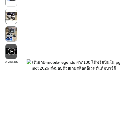
2 VIDEOS