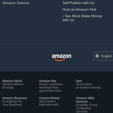
Amazon Science
Self-Publish with Us
Host an Amazon Hub
›
See More Make Money
with Us
English
Amazon Music
Amazon Ads
6pm
Stream millions
Reach customers
Score deals
of songs
wherever they
on fashion brands
spend their time
Amazon Business
AmazonGlobal
Amazon Web
Everything For
Ship Orders
Services
Your Business
Internationally
Scalable Cloud
Computing
Services