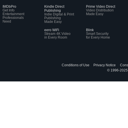
IMDbPro
Kindle Direct
Prime Video Direct
Get Info
Video Distribution
Publishing
Entertainment
Made Easy
Indie Digital & Print
Professionals
Publishing
Need
Made Easy
eero WiFi
Blink
Stream 4K Video
Smart Security
in Every Room
for Every Home
Conditions of Use
Privacy Notice
Cons
© 1996-2025, 