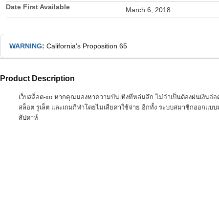
Date First Available
March 6, 2018
WARNING
:
California’s Proposition 65
Product Description
เว็บสล็อต-xo หากคุณมองหาความบันเทิงที่หล่มลึก ไม่จำเป็นต้องฝนเงินอ่
สล็อต รูเล็ต และเกมกีฬาโดยไม่เสียค่าใช้จ่าย อีกทั้ง ระบบสมาชิกออกแบบม
สัปดาห์