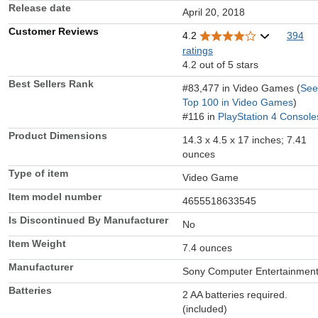
Release date
April 20, 2018
Customer Reviews
4.2
394
ratings
4.2 out of 5 stars
Best Sellers Rank
#83,477 in Video Games (
See
Top 100 in Video Games
)
#116 in
PlayStation 4 Console
Product Dimensions
14.3 x 4.5 x 17 inches; 7.41
ounces
Type of item
Video Game
Item model number
4655518633545
Is Discontinued By Manufacturer
No
Item Weight
7.4 ounces
Manufacturer
Sony Computer Entertainmen
Batteries
2 AA batteries required.
(included)