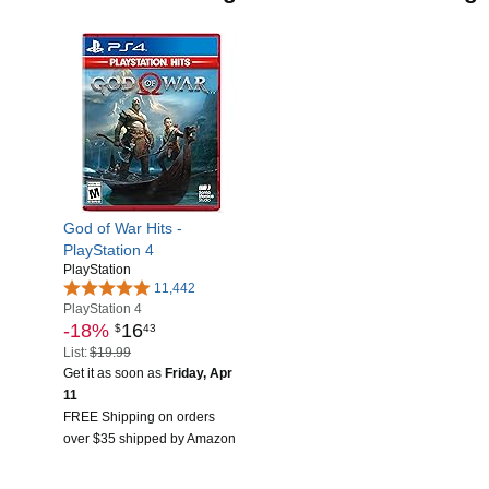
God of War Hits -
PlayStation 4
PlayStation
11,442
PlayStation 4
-18%
16
$
43
List:
$19.99
Get it as soon as
Friday, Apr
11
FREE Shipping on orders
over $35 shipped by Amazon