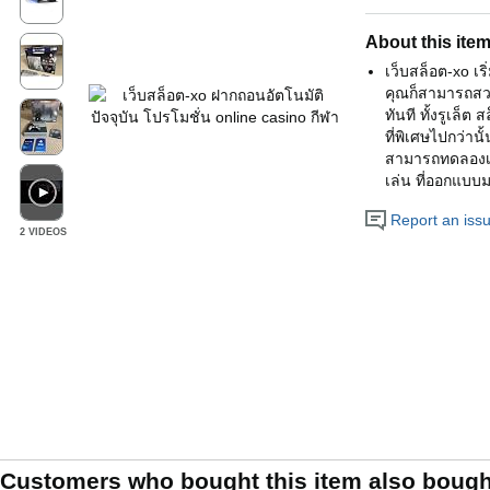
About this ite
เว็บสล็อต-xo เร
คุณก็สามารถสว
ทันที ทั้งรูเล็ต
ที่พิเศษไปกว่าน
สามารถทดลองเล
เล่น ที่ออกแบบม
Report an issue
2 VIDEOS
Customers who bought this item also bough