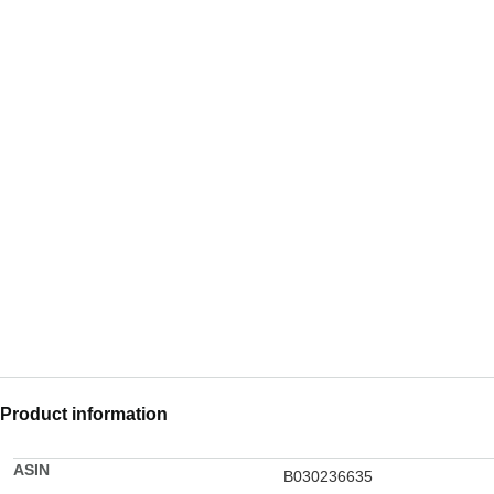
Product information
ASIN
B030236635