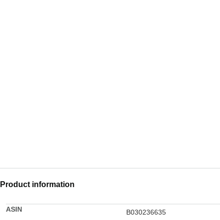
Product information
ASIN
B030236635