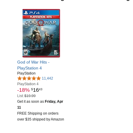
God of War Hits -
PlayStation 4
PlayStation
11,442
PlayStation 4
-18%
16
$
43
List:
$19.99
Get it as soon as
Friday, Apr
11
FREE Shipping on orders
over $35 shipped by Amazon