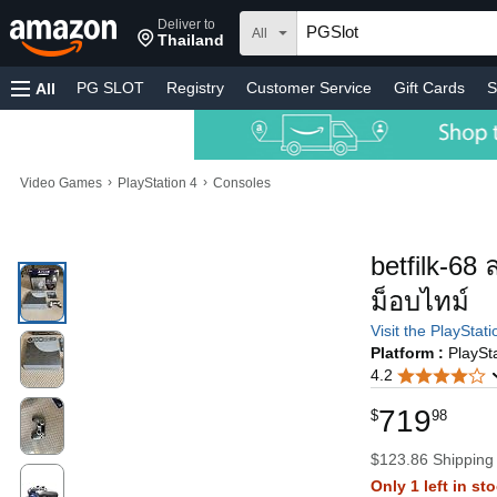
Deliver to
All
Thailand
PG SLOT
Registry
Customer Service
Gift Cards
S
All
›
›
Video Games
PlayStation 4
Consoles
betfilk-68
ม็อบไทม์
Visit the PlayStat
Platform :
PlaySt
4.2
719
$
98
$123.86 Shipping
Only 1 left in st