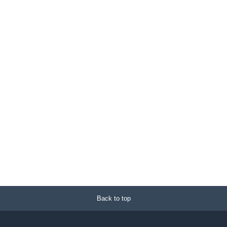
Back to top