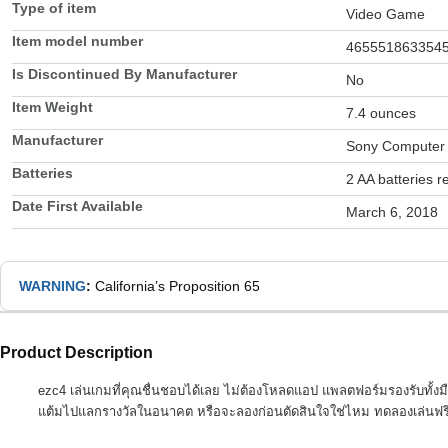
Type of item
Video Game
Item model number
465551863354
Is Discontinued By Manufacturer
No
Item Weight
7.4 ounces
Manufacturer
Sony Computer 
Batteries
2 AA batteries r
Date First Available
March 6, 2018
WARNING
:
California’s Proposition 65
Product Description
ezc4 เล่นเกมที่คุณชื่นชอบได้เลย ไม่ต้องโหลดแอป แพลตฟอร์มรองรับทั้
แต้มไปแลกรางวัลในอนาคต หรือจะลองก่อนตัดสินใจใช่ไหม ทดลองเล่นฟรีทุก