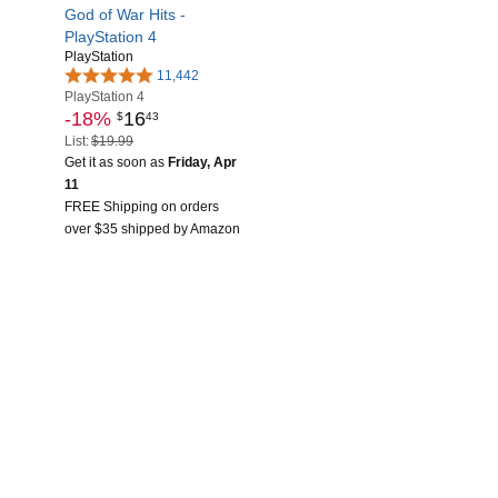
God of War Hits -
PlayStation 4
PlayStation
11,442
PlayStation 4
-18%
16
$
43
List:
$19.99
Get it as soon as
Friday, Apr
11
FREE Shipping on orders
over $35 shipped by Amazon