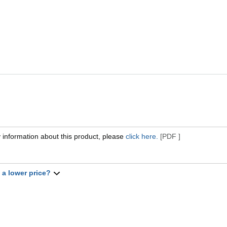
 information about this product, please
click here.
[PDF ]
t a lower price?