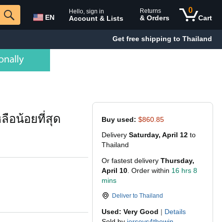
0
Returns
Hello, sign in
EN
& Orders
Cart
Account & Lists
Get free shipping to Thailand
ือน้อยที่สุด
Buy used:
$860.85
Delivery
Saturday, April 12
to
Thailand
Or fastest delivery
Thursday,
April 10
. Order within
16 hrs 8
mins
Deliver to
Thailand
Used: Very Good
|
Details
Sold by
jerseys4thewin