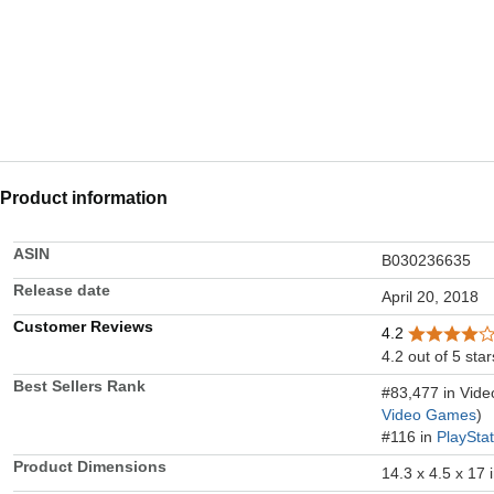
Product information
ASIN
B030236635
Release date
April 20, 2018
Customer Reviews
4.2
4.2 out of 5 star
Best Sellers Rank
#83,477 in Vid
Video Games
)
#116 in
PlaySta
Product Dimensions
14.3 x 4.5 x 17