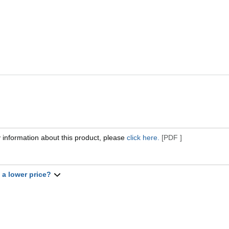
 information about this product, please
click here.
[PDF ]
t a lower price?