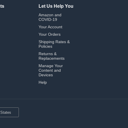
ts
Let Us Help You
Amazon and
COVID-19
Your Account
Your Orders
Shipping Rates &
Policies
Returns &
Replacements
Manage Your
Content and
Devices
Help
 States