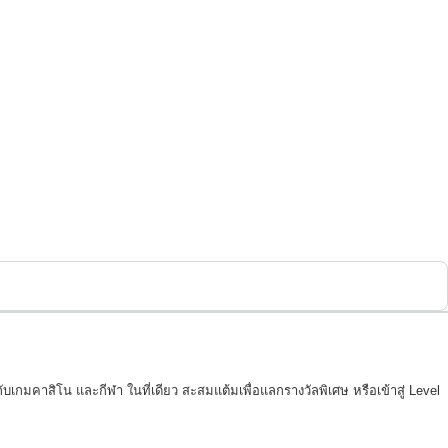
บเกมคาสิโน และกีฬา ในที่เดียว สะสมแต้มเพื่อแลกรางวัลพิเศษ หรือเข้าสู่ Level