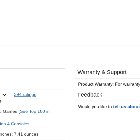
Warranty & Support
Product Warranty: For warranty
Feedback
394 ratings
s
Would you like to
tell us abou
eo Games (
See Top 100 in
tion 4 Consoles
 inches; 7.41 ounces