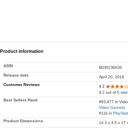
Product information
ASIN
B030236635
Release date
April 20, 2018
Customer Reviews
4.2
4.2 out of 5 star
Best Sellers Rank
#83,477 in Vid
Video Games
)
#116 in
PlaySta
Product Dimensions
14.3 x 4.5 x 17