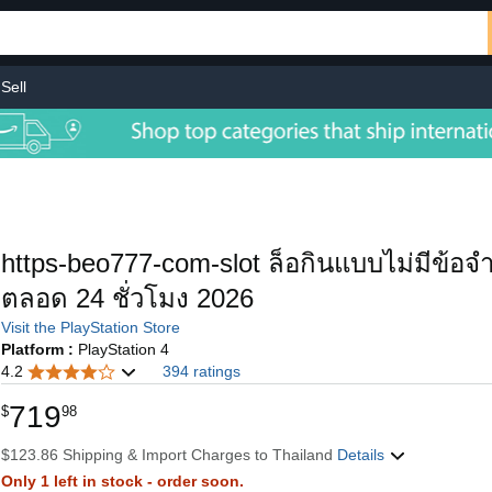
Sell
https-beo777-com-slot ล็อกินแบบไม่มีข้อจำ
ตลอด 24 ชั่วโมง 2026
Visit the PlayStation Store
Platform :
PlayStation 4
4.2
394 ratings
719
$
98
$123.86 Shipping & Import Charges to Thailand
Details
Only 1 left in stock - order soon.