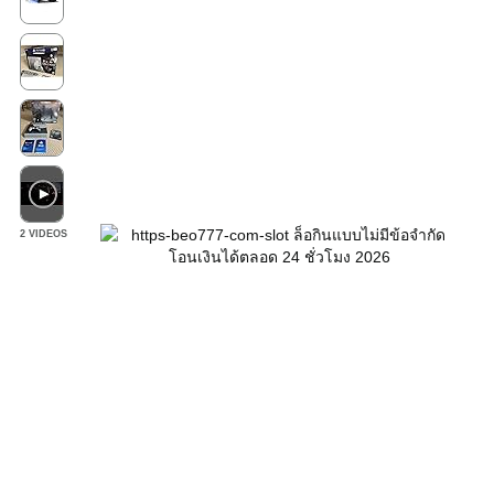
2 VIDEOS