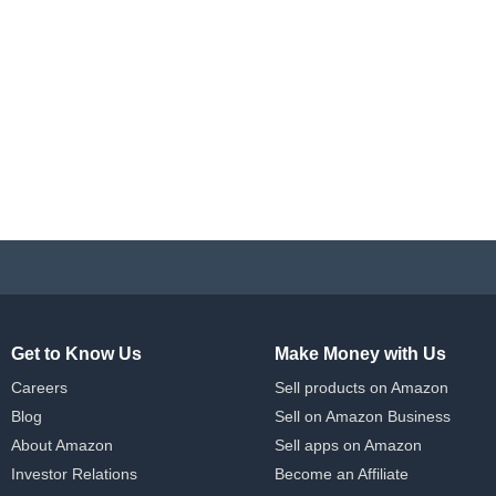
Get to Know Us
Make Money with Us
Careers
Sell products on Amazon
Blog
Sell on Amazon Business
About Amazon
Sell apps on Amazon
Investor Relations
Become an Affiliate