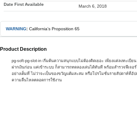
Date First Available
March 6, 2018
WARNING
:
California’s Proposition 65
Product Description
pg-soft-pg-slot-in เริ่มต้นความสนุกแบบไม่ต้องคิดเยอะ เพียงแค่ลงทะเบีย
ฝากเงินก่อน แค่เข้าระบบ ก็สามารถทดลองเล่นได้ทันที พร้อมสำรวจฟีเจอร
อย่างเต็มที่ ไม่ว่าจะเป็นของขวัญแต้มสะสม หรือโปรโมชั่นรายสัปดาห์ที่อ
ความลื่นไหลตลอดการใช้งาน