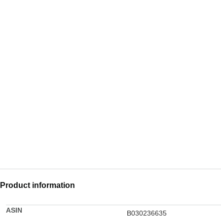
Product information
ASIN
B030236635