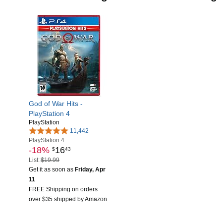
God of War Hits -
PlayStation 4
PlayStation
11,442
PlayStation 4
-18%
16
$
43
List:
$19.99
Get it as soon as
Friday, Apr
11
FREE Shipping on orders
over $35 shipped by Amazon