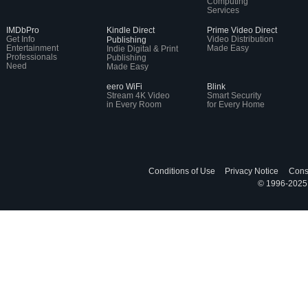
Computing
Services
IMDbPro
Kindle Direct
Prime Video Direct
Get Info
Video Distribution
Publishing
Entertainment
Made Easy
Indie Digital & Print
Professionals
Publishing
Need
Made Easy
eero WiFi
Blink
Stream 4K Video
Smart Security
in Every Room
for Every Home
Conditions of Use
Privacy Notice
Cons
© 1996-2025, 