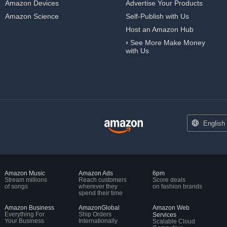
Amazon Devices
Advertise Your Products
Amazon Science
Self-Publish with Us
Host an Amazon Hub
›
See More Make Money
with Us
English
Amazon Music
Amazon Ads
6pm
Stream millions
Reach customers
Score deals
of songs
wherever they
on fashion brands
spend their time
Amazon Business
AmazonGlobal
Amazon Web
Everything For
Ship Orders
Services
Your Business
Internationally
Scalable Cloud