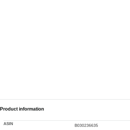
Product information
ASIN
B030236635