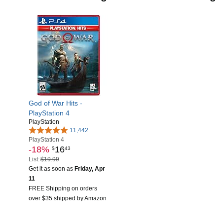
God of War Hits -
PlayStation 4
PlayStation
11,442
PlayStation 4
-18%
16
$
43
List:
$19.99
Get it as soon as
Friday, Apr
11
FREE Shipping on orders
over $35 shipped by Amazon