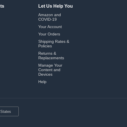
ts
Let Us Help You
Amazon and
COVID-19
Your Account
Your Orders
Shipping Rates &
Policies
Returns &
Replacements
Manage Your
Content and
Devices
Help
 States