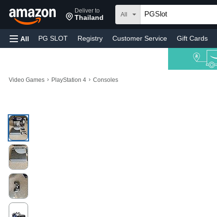
Deliver to
All
Thailand
PG SLOT
Registry
Customer Service
Gift Cards
All
›
›
Video Games
PlayStation 4
Consoles