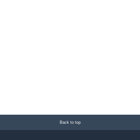
Back to top